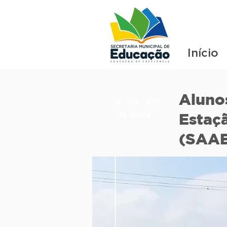
Início
Aluno
2 de abr.
de 2024
Estaç
(SAA